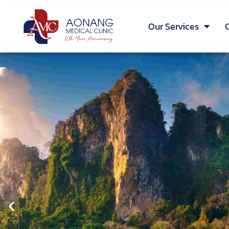
Our Services