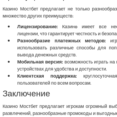
Казино Мостбет предлагает не только разнообраз
множество других преимуществ:
Лицензирование:
Казинo имеет все не
лицензии, что гарантирует честность и безопа
Разнообразие платежных методов:
игр
использовать различные способы для по
вывода денежных средств.
Мобильная версия:
возможность играть на
устройствах для удобства и доступности.
Клиентская поддержка:
круглосуточна
пользователей по всем вопросам.
Заключение
Казино Мостбет предлагает игрокам огромный вы
развлечений, разнообразные промокоды и выгодные