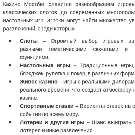
Казино Мостбет славится разнообразием игровы
классических слотов до современных многопольз
настольных игр. Игроки могут найти множество у
развлечений, среди которых:
Слоты
– Огромный выбор игровых авт
разными тематическими сюжетами и 
функциями.
Настольные игры
– Традиционные игры, 
блэкджек, рулетка и покер, в различных форм
Живое казино
– Игры с реальными дилерам
реального времени, что создает атмосферу 
казино.
Спортивные ставки
– Варианты ставок на 
события по всему миру.
Лотереи и другие игры
– Шанс выиграть 
лотерея и иные развлечения.