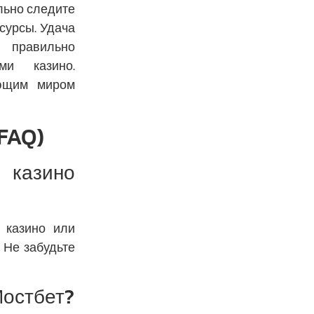
льно следите
сурсы. Удача
 правильно
ыми казино.
ающим миром
FAQ)
 казино
 казино или
 Не забудьте
Мостбет?