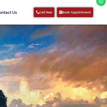
ontact Us
Call Now
Book Appointment