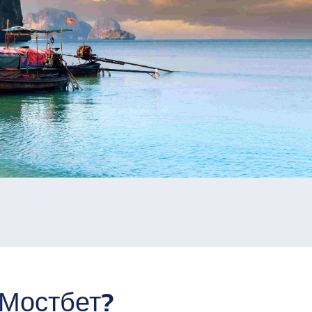
 Мостбет?