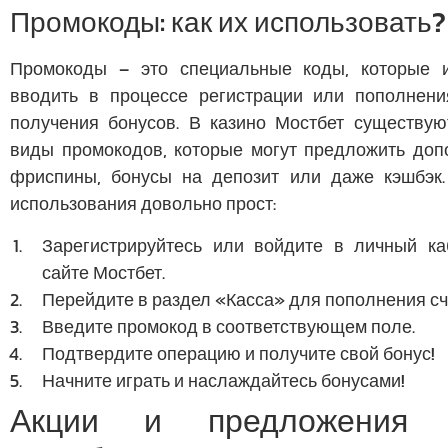
Промокоды: как их использовать?
Промокоды – это специальные коды, которые и
вводить в процессе регистрации или пополнени
получения бонусов. В казино Мостбет существую
виды промокодов, которые могут предложить доп
фриспины, бонусы на депозит или даже кэшбэк.
использования довольно прост:
Зарегистрируйтесь или войдите в личный ка
сайте Мостбет.
Перейдите в раздел «Касса» для пополнения сч
Введите промокод в соответствующем поле.
Подтвердите операцию и получите свой бонус!
Начните играть и наслаждайтесь бонусами!
Акции и предложения 