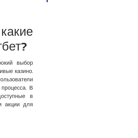
 with numerous
companies
какие
тбет?
рокий выбор
ивые казино.
ользователи
 процесса. В
доступные в
и акции для