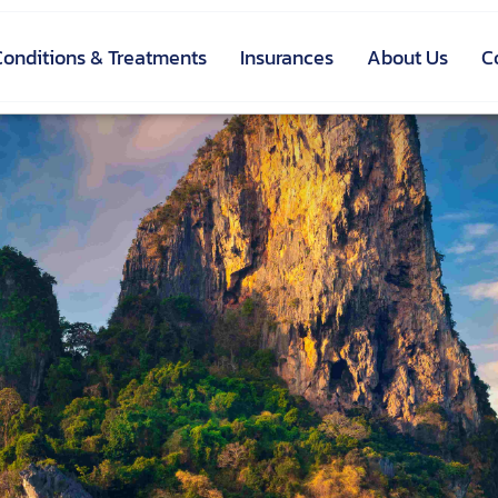
Conditions & Treatments
Insurances
About Us
C